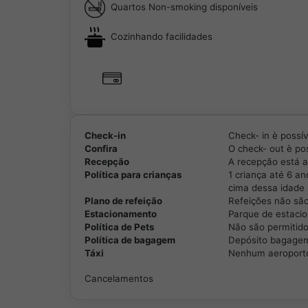
Quartos Non-smoking disponíveis
Cozinhando facilidades
Check-in
Check- in è possív
Confira
O check- out è pos
Recepção
A recepção está a
Política para crianças
1 criança até 6 a
cima dessa idade 
Plano de refeição
Refeições não são
Estacionamento
Parque de estacio
Política de Pets
Não são permitido
Política de bagagem
Depósito bagagem 
Táxi
Nenhum aeroporto 
Cancelamentos