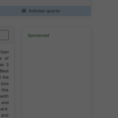
Solicitar quarto
Sponsored
hian
e of
as 3
Best
d the
size
this
 with
g and
oard.
s and