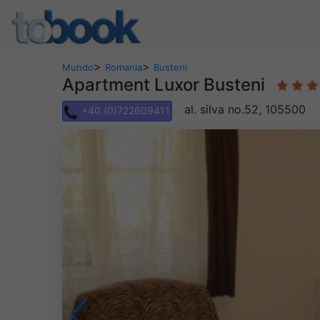
>
>
Mundo
Romania
Busteni
Apartment Luxor Busteni
al. silva no.52, 105500
+40 (0)722609411