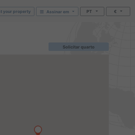
st your property
PT
€
Assinar em
Solicitar quarto