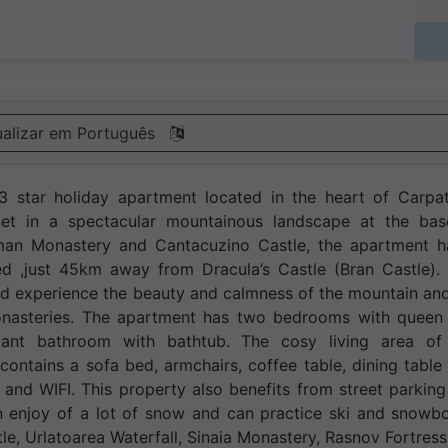
ualizar em Português
 star holiday apartment located in the heart of Carpat
Set in a spectacular mountainous landscape at the bas
man Monastery and Cantacuzino Castle, the apartment h
d ,just 45km away from Dracula’s Castle (Bran Castle). 
and experience the beauty and calmness of the mountain an
monasteries. The apartment has two bedrooms with queen 
ant bathroom with bathtub. The cosy living area of 
ntains a sofa bed, armchairs, coffee table, dining table
e and WIFI. This property also benefits from street parkin
an enjoy of a lot of snow and can practice ski and snowb
astle, Urlatoarea Waterfall, Sinaia Monastery, Rasnov Fortres