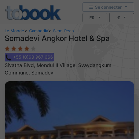
Se connecter
FR
€
>
>
Le Monde
Cambodia
Siem-Reap
Somadevi Angkor Hotel & Spa
+55 (0)63 967 666
Sivatha Blvd, Mondul II Village, Svaydangkum
Commune, Somadevi