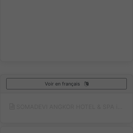
Voir en français
SOMADEVI ANGKOR HOTEL & SPA is indeed a hotel of Class and Character which you should not miss while you are visiting the mystical land – Siem Reap Angkor. It is an ideal retreat to experience comfort and luxury in one, as you take a journey into history and relive the magical grace and splendor of Angkor Wat and its satellite temples. Conveniently located in the Heart of Siem Reap town within walking distance of the top Business, Restaurant, Shopping, Museum, Bank and Entertainment areas. Just 15 minutes drive from Siem Reap International Airport and 10 minutes to the world-renowned Angkor Wat temples. A convenient address for Business and Leisure travelers.