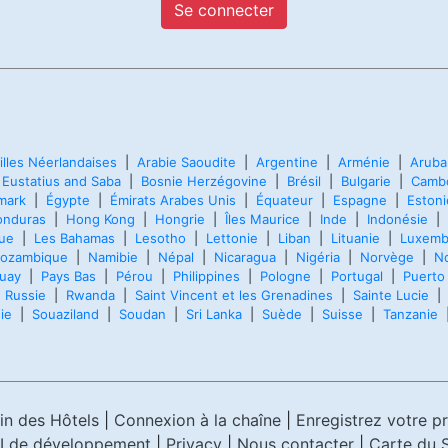
Se connecter
illes Néerlandaises
|
Arabie Saoudite
|
Argentine
|
Arménie
|
Aruba
t Eustatius and Saba
|
Bosnie Herzégovine
|
Brésil
|
Bulgarie
|
Camb
mark
|
Égypte
|
Émirats Arabes Unis
|
Équateur
|
Espagne
|
Estoni
onduras
|
Hong Kong
|
Hongrie
|
Îles Maurice
|
Inde
|
Indonésie
|
que
|
Les Bahamas
|
Lesotho
|
Lettonie
|
Liban
|
Lituanie
|
Luxemb
ozambique
|
Namibie
|
Népal
|
Nicaragua
|
Nigéria
|
Norvège
|
N
uay
|
Pays Bas
|
Pérou
|
Philippines
|
Pologne
|
Portugal
|
Puerto
|
Russie
|
Rwanda
|
Saint Vincent et les Grenadines
|
Sainte Lucie
ie
|
Souaziland
|
Soudan
|
Sri Lanka
|
Suède
|
Suisse
|
Tanzanie
in des Hôtels
|
Connexion à la chaîne
|
Enregistrez votre p
I de développement
|
Privacy
|
Nous contacter
|
Carte du S