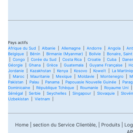
Pays actifs
Afrique du Sud
|
Albanie
|
Allemagne
|
Andorre
|
Angola
|
Ant
Belgique
|
Bénin
|
Birmanie (Myanmar)
|
Bolivie
|
Bonaire, Sain
|
Congo
|
Corée du Sud
|
Costa Rica
|
Croatie
|
Cuba
|
Dane
Géorgie
|
Ghana
|
Grèce
|
Guatemala
|
Guyane Française
|
H
Jordanie
|
Kazakhstan
|
Kenya
|
Kosovo
|
Koweït
|
La Martini
|
Maroc
|
Mauritanie
|
Mexique
|
Moldavie
|
Montenegro
|
M
Pakistan
|
Palau
|
Panama
|
Papouasie Nouvelle Guinée
|
Parag
Dominicaine
|
République Tchèque
|
Roumanie
|
Royaume Uni
Sénégal
|
Serbie
|
Seychelles
|
Singapour
|
Slovaquie
|
Slovén
Uzbekistan
|
Vietnam
|
Home
|
section du Service Clientèle,
|
Produits
|
Log
AP