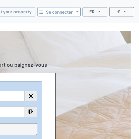
st your property
FR
€
Se connecter
écart ou baignez-vous