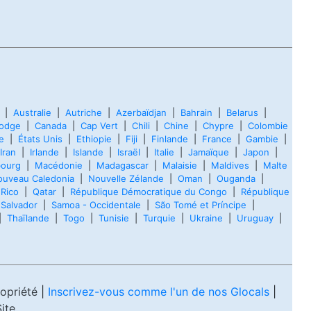
|
Australie
|
Autriche
|
Azerbaïdjan
|
Bahrain
|
Belarus
|
odge
|
Canada
|
Cap Vert
|
Chili
|
Chine
|
Chypre
|
Colombie
e
|
États Unis
|
Ethiopie
|
Fiji
|
Finlande
|
France
|
Gambie
|
Iran
|
Irlande
|
Islande
|
Israël
|
Italie
|
Jamaïque
|
Japon
|
ourg
|
Macédonie
|
Madagascar
|
Malaisie
|
Maldives
|
Malte
ouveau Caledonia
|
Nouvelle Zélande
|
Oman
|
Ouganda
|
 Rico
|
Qatar
|
République Démocratique du Congo
|
République
|
Salvador
|
Samoa - Occidentale
|
São Tomé et Príncipe
|
|
Thaïlande
|
Togo
|
Tunisie
|
Turquie
|
Ukraine
|
Uruguay
|
ropriété
|
Inscrivez-vous comme l'un de nos Glocals
|
ite