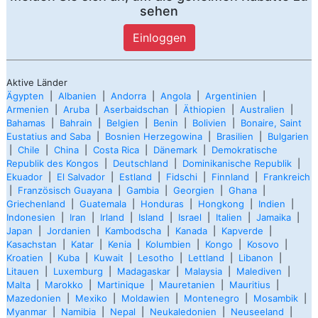
sehen
Einloggen
Aktive Länder
Ägypten
|
Albanien
|
Andorra
|
Angola
|
Argentinien
|
Armenien
|
Aruba
|
Aserbaidschan
|
Äthiopien
|
Australien
|
Bahamas
|
Bahrain
|
Belgien
|
Benin
|
Bolivien
|
Bonaire, Saint
Eustatius and Saba
|
Bosnien Herzegowina
|
Brasilien
|
Bulgarien
|
Chile
|
China
|
Costa Rica
|
Dänemark
|
Demokratische
Republik des Kongos
|
Deutschland
|
Dominikanische Republik
|
Ekuador
|
El Salvador
|
Estland
|
Fidschi
|
Finnland
|
Frankreich
|
Französisch Guayana
|
Gambia
|
Georgien
|
Ghana
|
Griechenland
|
Guatemala
|
Honduras
|
Hongkong
|
Indien
|
Indonesien
|
Iran
|
Irland
|
Island
|
Israel
|
Italien
|
Jamaika
|
Japan
|
Jordanien
|
Kambodscha
|
Kanada
|
Kapverde
|
Kasachstan
|
Katar
|
Kenia
|
Kolumbien
|
Kongo
|
Kosovo
|
Kroatien
|
Kuba
|
Kuwait
|
Lesotho
|
Lettland
|
Libanon
|
Litauen
|
Luxemburg
|
Madagaskar
|
Malaysia
|
Malediven
|
Malta
|
Marokko
|
Martinique
|
Mauretanien
|
Mauritius
|
Mazedonien
|
Mexiko
|
Moldawien
|
Montenegro
|
Mosambik
|
Myanmar
|
Namibia
|
Nepal
|
Neukaledonien
|
Neuseeland
|