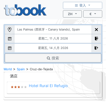
登入
ZH
€
搜索
>
>
World
Spain
Cruz-de-Tejeda
酒店
Hotel Rural El Refugio