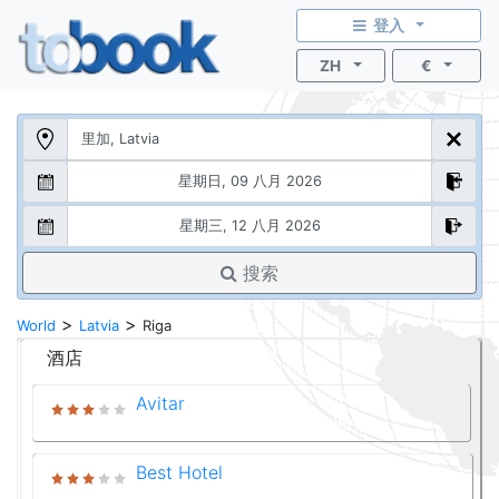
登入
ZH
€
搜索
>
>
World
Latvia
Riga
酒店
Avitar
Best Hotel