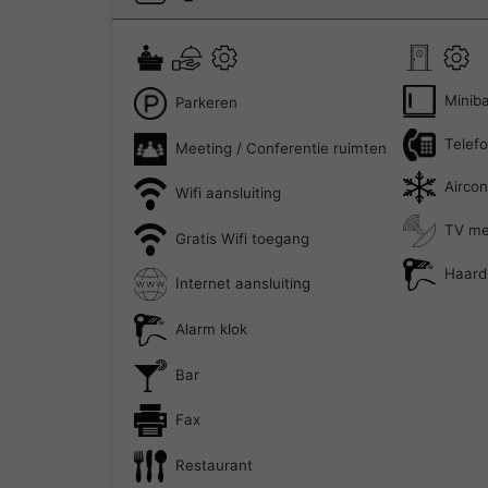
Minib
Parkeren
Telef
Meeting / Conferentie ruimten
Aircon
Wifi aansluiting
TV met
Gratis Wifi toegang
Haard
Internet aansluiting
Alarm klok
Bar
Fax
Restaurant