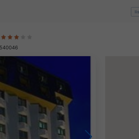
li
, 540046