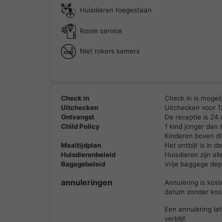
Huisdieren toegestaan
Room service
Niet rokers kamers
Check in
Check in is mogeli
Uitchecken
Uitchecken voor 1
Ontvangst
De receptie is 24
Child Policy
1 kind jonger dan
Kinderen boven di
Maaltijdplan
Het ontbijt is in 
Huisdierenbeleid
Huisdieren zijn a
Bagagebeleid
Vrije baggage depo
annuleringen
Annulering is kos
datum zonder kos
Een annulering lat
verblijf.