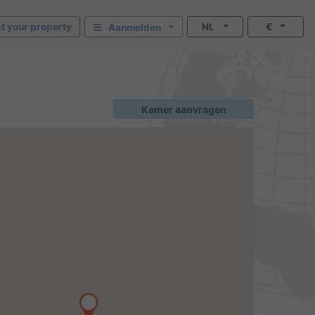
st your property
NL
€
Aanmelden
Kamer aanvragen