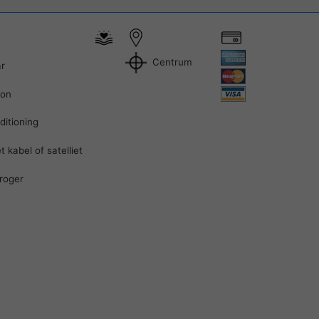
Centrum
ar
oon
ditioning
 kabel of satelliet
roger