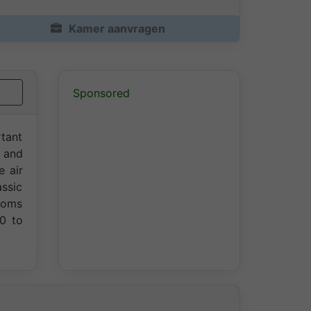
Kamer aanvragen
Sponsored
rtant
s and
e air
ssic
rooms
00 to