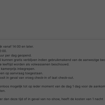
jk vanaf 14:00 en later.
2:00.
 uur per dag geopend.
 6 kunnen gratis verblijven indien gebruikmakend van de aanwezige be
e leeftijd worden als volwassenen beschouwd.
de kamerprijs inbegrepen.
lleen op aanvraag toegestaan.
sit in geval van vroeg check-in of laat check-out.
tenloos mogelijk tot op ieder moment van de dag 1 dag voor de aanko
ten.
er dan deze tijd of in geval van no-show, heeft de kosten van 1 nacht