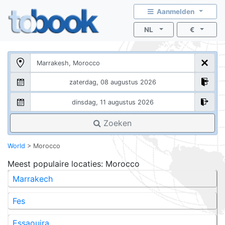
Aanmelden
NL
€
Zoeken
World
>
Morocco
Meest populaire locaties
: Morocco
Marrakech
Fes
Essaouira