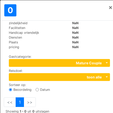
×
Aanmelden
0
NL
€
zindelijkheid
NaN
>
>
Wereld
Cuba
Trinidad
Faciliteiten
NaN
Hostal Tito y Vicky
Handicap vriendelijk
NaN
Diensten
NaN
Plaats
NaN
177 Mario Guerra, 62600
pricing
NaN
Gastcategorie
:
Mature Couple
Reisdoel
:
toon alle
Sorteer op
:
Beoordeling
Datum
<<
1
>>
Showing
1 - 0
uit
0
uitslagen