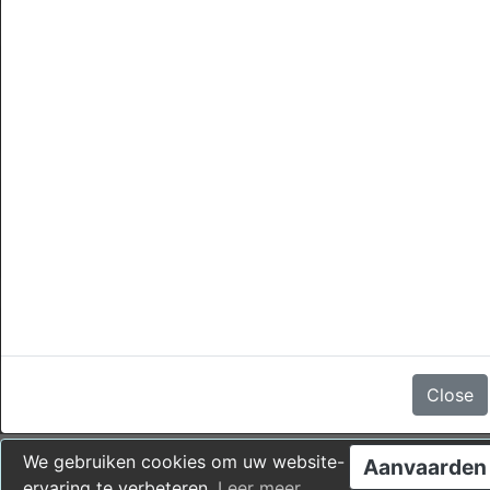
annuleringen
Er zijn geen beoordelingen
Close
We gebruiken cookies om uw website-
Aanvaarden
ervaring te verbeteren.
Leer meer
.