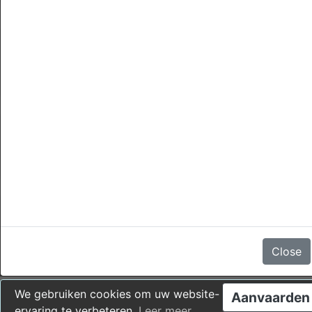
annuleringen
Er zijn geen beoordelingen
Close
We gebruiken cookies om uw website-
Aanvaarden
ervaring te verbeteren.
Leer meer
.