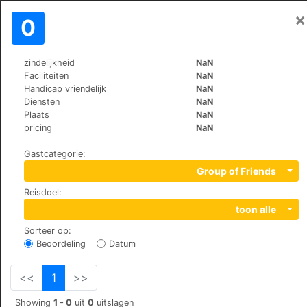
×
Aanmelden
0
NL
€
zindelijkheid
NaN
>
>
Wereld
Cuba
Trinidad
Faciliteiten
NaN
Hostal Tito y Vicky
Handicap vriendelijk
NaN
Diensten
NaN
Plaats
NaN
177 Mario Guerra, 62600
pricing
NaN
Gastcategorie
:
Group of Friends
Reisdoel
:
toon alle
Sorteer op
:
Beoordeling
Datum
<<
1
>>
Showing
1 - 0
uit
0
uitslagen