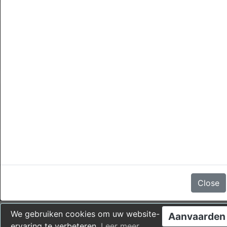
annuleringen
Er zijn geen beoordelingen
Close
We gebruiken cookies om uw website-
Aanvaarden
ervaring te verbeteren.
Leer meer
.