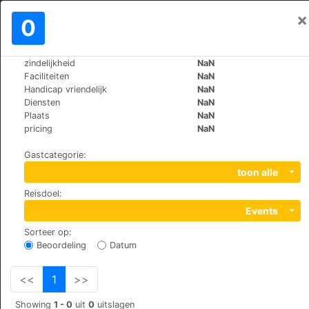
×
Aanmelden
0
NL
€
zindelijkheid
NaN
>
>
Wereld
Cuba
Trinidad
Faciliteiten
NaN
Hostal La Gallega
Handicap vriendelijk
NaN
Diensten
NaN
Plaats
NaN
Piro Guinart 29, 62600
pricing
NaN
Gastcategorie
:
toon alle
Reisdoel
:
Events
Sorteer op
:
Beoordeling
Datum
<<
1
>>
Showing
1 - 0
uit
0
uitslagen