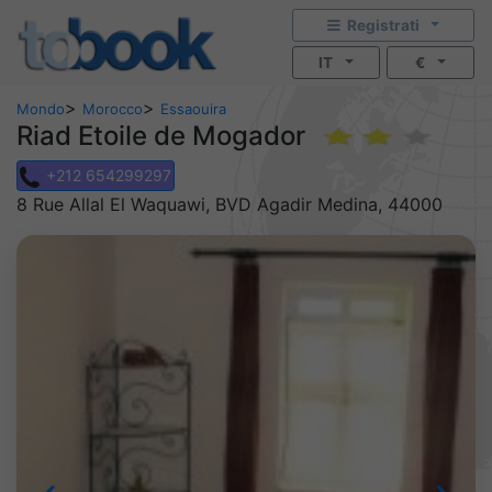
Registrati
IT
€
>
>
Mondo
Morocco
Essaouira
Riad Etoile de Mogador
+212 654299297
8 Rue Allal El Waquawi, BVD Agadir Medina, 44000