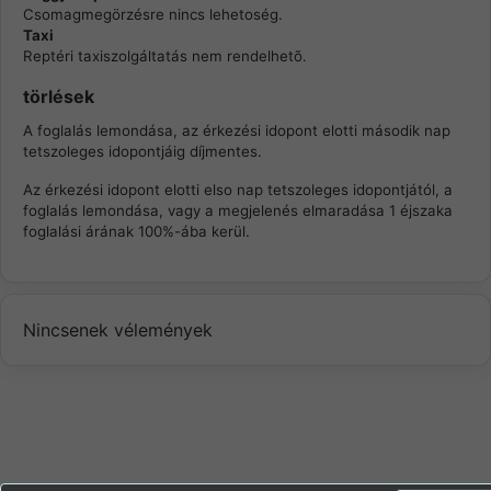
Csomagmegörzésre nincs lehetoség.
Taxi
Reptéri taxiszolgáltatás nem rendelhetõ.
törlések
A foglalás lemondása, az érkezési idopont elotti második nap
tetszoleges idopontjáig díjmentes.
Az érkezési idopont elotti elso nap tetszoleges idopontjától, a
foglalás lemondása, vagy a megjelenés elmaradása 1 éjszaka
foglalási árának 100%-ába kerül.
Nincsenek vélemények