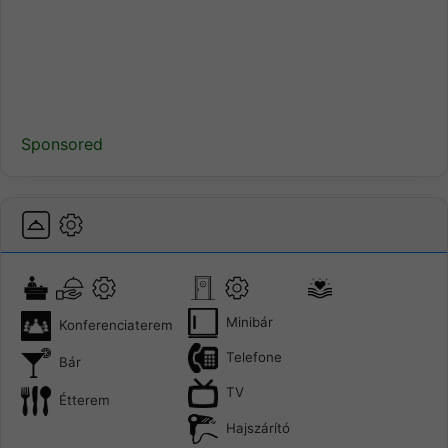
Sponsored
Minibár
Konferenciaterem
Telefone
Bár
TV
Étterem
Hajszárító