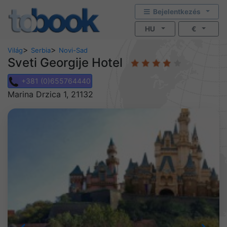
Bejelentkezés
HU
€
>
>
Világ
Serbia
Novi-Sad
Sveti Georgije Hotel
+381 (0)655764440
Marina Drzica 1, 21132