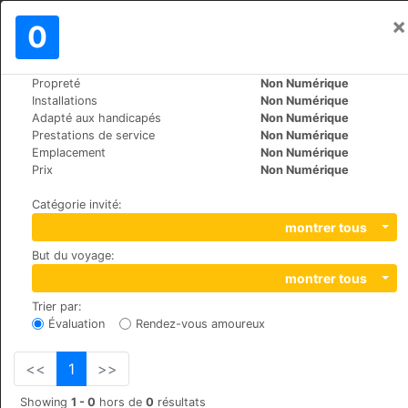
×
Se connecter
0
FR
€
Propreté
Non Numérique
>
>
Le Monde
Spain
Oviedo
Installations
Non Numérique
NH Principado
Adapté aux handicapés
Non Numérique
Prestations de service
Non Numérique
+34 985217792
Emplacement
Non Numérique
San Francisco, 6, 33003
Prix
Non Numérique
Catégorie invité
:
montrer tous
But du voyage
:
montrer tous
Trier par
:
Évaluation
Rendez-vous amoureux
<<
1
>>
Showing
1 - 0
hors de
0
résultats