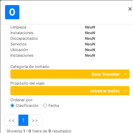
×
Iniciar sesión
0
ES
MAD
Limpieza
NeuN
>
>
Mundo
India
Goa
Instalaciones
NeuN
Gabriel Guest House
Discapacitados
NeuN
Servicios
NeuN
+91 (0)9823882753
Ubicación
NeuN
Near Kamat Holiday Homes, Opp. Tarcar wine shop,
Instalaciones
NeuN
Gaura Vaddo, Calangute, Bardez, 403516
Categoría de invitado
:
Solo Traveller
Propósito del viaje
:
mostrar todos
Ordenar por
:
Clasificación
Fecha
<<
1
>>
Showing
1 - 0
fuera de
0
resultados