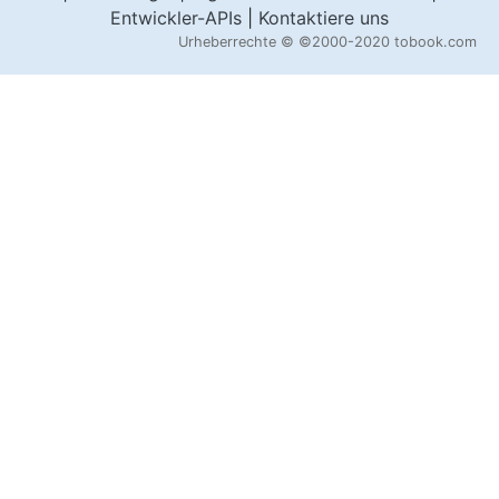
Entwickler-APIs
|
Kontaktiere uns
Urheberrechte ©
©2000-2020 tobook.com