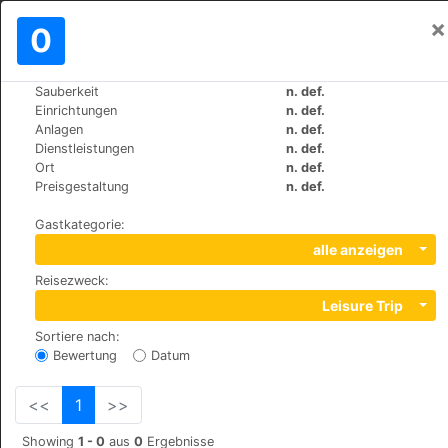
×
Einloggen
0
DE
€
Sauberkeit
n. def.
>
>
Weltweit
Panama
Panama-City
Einrichtungen
n. def.
Costa del Este apartments
Anlagen
n. def.
Dienstleistungen
n. def.
Ort
n. def.
+507 (0)8366044
Preisgestaltung
n. def.
Avenida Principal Costa del Este, apartment 11A and
Gastkategorie
:
11B, 022335
alle anzeigen
Reisezweck
:
Leisure Trip
Sortiere nach
:
Bewertung
Datum
<<
1
>>
Showing
1 - 0
aus
0
Ergebnisse